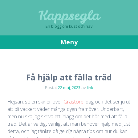
Kappsegla
En blogg om kust och hav
Meny
Gå
till
innehåll
Få hjälp att fälla träd
Postat
22 maj, 2023
av
link
Hejsan, solen skiner över
Grästorp
idag och det ser ju ut
att bli vackert väder många dygn framöver. Underbart,
men nu ska jag skriva ett inlägg om det här med att fälla
träd. Det är väldigt vanligt att man behöver hjälp med just
detta, och jag tänkte då ge dig några tips om hur du kan